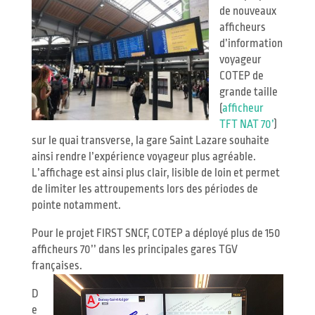
de nouveaux
afficheurs
d’information
voyageur
COTEP de
grande taille
(
afficheur
TFT NAT 70’
)
sur le quai transverse, la gare Saint Lazare souhaite
ainsi rendre l’expérience voyageur plus agréable.
L’affichage est ainsi plus clair, lisible de loin et permet
de limiter les attroupements lors des périodes de
pointe notamment.
Pour le projet FIRST SNCF, COTEP a déployé plus de 150
afficheurs 70’’ dans les principales gares TGV
françaises.
D
e